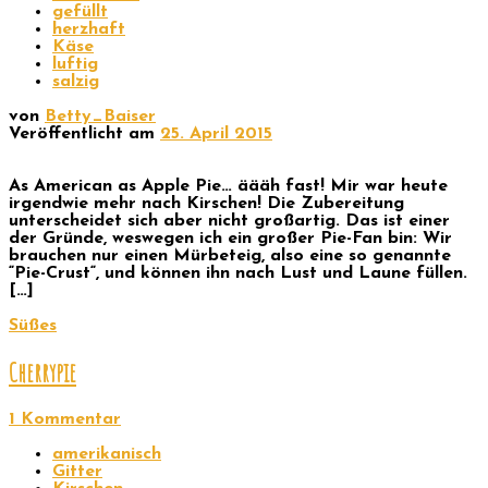
gefüllt
herzhaft
Käse
luftig
salzig
von
Betty_Baiser
Veröffentlicht am
25. April 2015
As American as Apple Pie… äääh fast! Mir war heute
irgendwie mehr nach Kirschen! Die Zubereitung
unterscheidet sich aber nicht großartig. Das ist einer
der Gründe, weswegen ich ein großer Pie-Fan bin: Wir
brauchen nur einen Mürbeteig, also eine so genannte
“Pie-Crust“, und können ihn nach Lust und Laune füllen.
[…]
Süßes
Cherrypie
1 Kommentar
amerikanisch
Gitter