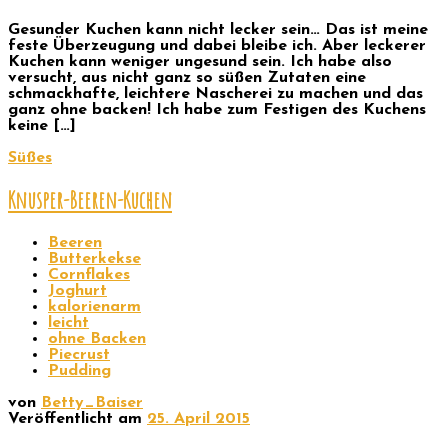
Gesunder Kuchen kann nicht lecker sein… Das ist meine
feste Überzeugung und dabei bleibe ich. Aber leckerer
Kuchen kann weniger ungesund sein. Ich habe also
versucht, aus nicht ganz so süßen Zutaten eine
schmackhafte, leichtere Nascherei zu machen und das
ganz ohne backen! Ich habe zum Festigen des Kuchens
keine […]
Süßes
Knusper-Beeren-Kuchen
Beeren
Butterkekse
Cornflakes
Joghurt
kalorienarm
leicht
ohne Backen
Piecrust
Pudding
von
Betty_Baiser
Veröffentlicht am
25. April 2015