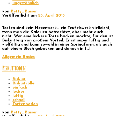
ungewöhnlich
von
Betty_Baiser
Veröffentlicht am
25. April 2015
Torten sind kein Hexenwerk… ein Teufelswerk vielleicht,
wenn man die Kalorien betrachtet, aber mehr auch
nicht. Wer eine leckere Torte backen möchte, für den ist
Biskuitteig von großem Vorteil. Er ist super luftig und
vielfältig und kann sowohl in einer Springform, als auch
auf einem Blech gebacken und danach in […]
Allgemein
Basics
Biskuitboden
Biskuit
Biskuitrolle
einfach
locker
luftig
schnell
Tortenboden
von
Betty_Baiser