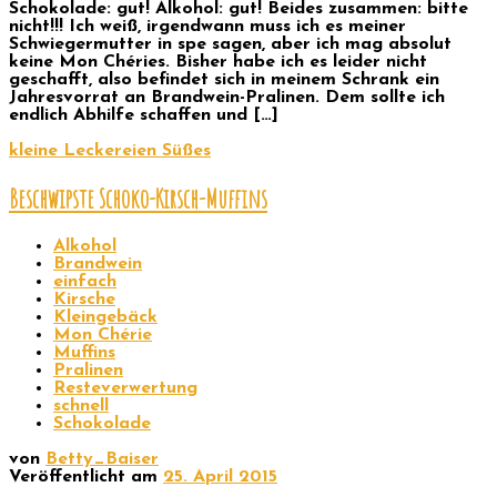
Schokolade: gut! Alkohol: gut! Beides zusammen: bitte
nicht!!! Ich weiß, irgendwann muss ich es meiner
Schwiegermutter in spe sagen, aber ich mag absolut
keine Mon Chéries. Bisher habe ich es leider nicht
geschafft, also befindet sich in meinem Schrank ein
Jahresvorrat an Brandwein-Pralinen. Dem sollte ich
endlich Abhilfe schaffen und […]
kleine Leckereien
Süßes
Beschwipste Schoko-Kirsch-Muffins
Alkohol
Brandwein
einfach
Kirsche
Kleingebäck
Mon Chérie
Muffins
Pralinen
Resteverwertung
schnell
Schokolade
von
Betty_Baiser
Veröffentlicht am
25. April 2015