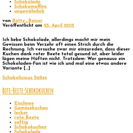
Schokolade
Schokomuffins
ungewöhnlich
von
Betty_Baiser
Veröffentlicht am
25. April 2015
Ich liebe Schokolade, allerdings macht mir mein
Gewissen beim Verzehr oft einen Strich durch die
Rechnung. Ich versuche zwar mir einzureden, dass dieser
Kuchen dank roter Beete total gesund ist, aber leider
lügen meine Hüften nicht. Trotzdem: Wer genauso ein
Schokoladen-Fan ist wie ich und mal eine etwas andere
Variante […]
Schokolicious
Süßes
Rote-Beete-Schokokuchen
Eischnee
Gemüsekuchen
lecker
rote Beete
saftig
Schokokuchen
Schokolade