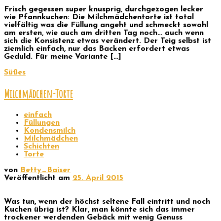
Frisch gegessen super knusprig, durchgezogen lecker
wie Pfannkuchen: Die Milchmädchentorte ist total
vielfältig was die Füllung angeht und schmeckt sowohl
am ersten, wie auch am dritten Tag noch… auch wenn
sich die Konsistenz etwas verändert. Der Teig selbst ist
ziemlich einfach, nur das Backen erfordert etwas
Geduld. Für meine Variante […]
Süßes
Milchmädchen-Torte
einfach
Füllungen
Kondensmilch
Milchmädchen
Schichten
Torte
von
Betty_Baiser
Veröffentlicht am
25. April 2015
Was tun, wenn der höchst seltene Fall eintritt und noch
Kuchen übrig ist? Klar, man könnte sich das immer
trockener werdenden Gebäck mit wenig Genuss