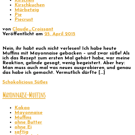
Kirschen
Kirschkuchen
Mürbeteig
Pie
Piecrust
von
Claude_Croissant
Veröffentlicht am
25. April 2015
Nein, ihr habt euch nicht verlesen! Ich habe heute
Muffins mit Mayonnaise gebacken – und zwar süße! Als
ich das Rezept zum ersten Mal gehört habe, war meine
Reaktion, gelinde gesagt, wenig begeistert. Aber hey:
Man muss auch mal was neues ausprobieren, und genau
das habe ich gemacht. Vermutlich dürfte […]
Schokolicious
Süßes
Mayonnaise-Muffins
Kakao
Mayonnaise
Muffins
ohne Butter
ohne Ei
saftig