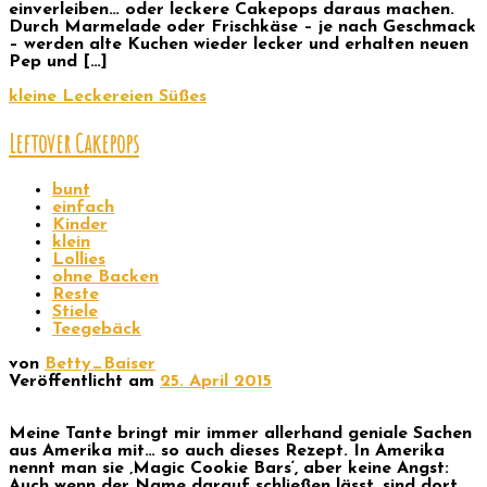
einverleiben… oder leckere Cakepops daraus machen.
Durch Marmelade oder Frischkäse – je nach Geschmack
– werden alte Kuchen wieder lecker und erhalten neuen
Pep und […]
kleine Leckereien
Süßes
Leftover Cakepops
bunt
einfach
Kinder
klein
Lollies
ohne Backen
Reste
Stiele
Teegebäck
von
Betty_Baiser
Veröffentlicht am
25. April 2015
Meine Tante bringt mir immer allerhand geniale Sachen
aus Amerika mit… so auch dieses Rezept. In Amerika
nennt man sie ‚Magic Cookie Bars‘, aber keine Angst:
Auch wenn der Name darauf schließen lässt, sind dort