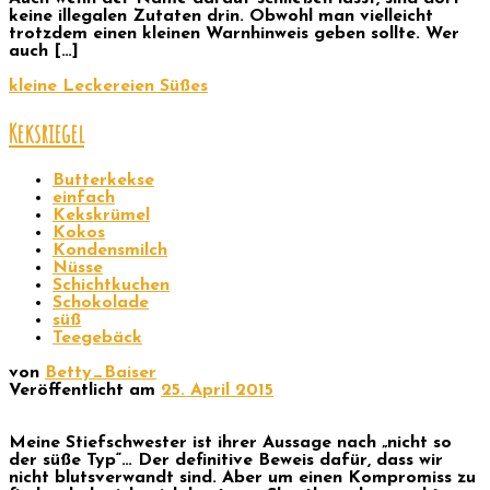
keine illegalen Zutaten drin. Obwohl man vielleicht
trotzdem einen kleinen Warnhinweis geben sollte. Wer
auch […]
kleine Leckereien
Süßes
Keksriegel
Butterkekse
einfach
Kekskrümel
Kokos
Kondensmilch
Nüsse
Schichtkuchen
Schokolade
süß
Teegebäck
von
Betty_Baiser
Veröffentlicht am
25. April 2015
Meine Stiefschwester ist ihrer Aussage nach „nicht so
der süße Typ“… Der definitive Beweis dafür, dass wir
nicht blutsverwandt sind. Aber um einen Kompromiss zu