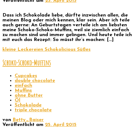
Veröffentlicht am
25. April 2015
Dass ich Schokolade liebe, dürfte inzwischen allen, die
meinen Blog oder mich kennen, klar sein. Aber ich teile
auch gerne: An Geburtstagen verteile ich am liebsten
meine Schoko-Schoko-Muffins, weil sie ziemlich einfach
zu machen sind und immer gelingen. Und heute teile ich
mit euch das Rezept: So müsst ihr’s machen: […]
kleine Leckereien
Schokolicious
Süßes
Schoko-Schoko-Muffins
Cupcakes
double chocolate
einfach
Muffins
ohne Butter
Öl
Schokolade
triple chocolate
von
Betty_Baiser
Veröffentlicht am
25. April 2015