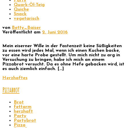
Party
Quark-Öl-Teig
Quiche
Snack
vegetarisch
von
Betty_Baiser
Veröffentlicht am
2. Juni 2016
Mein eiserner Wille in der Fastenzeit keine Süßigkeiten
zu essen wird jedes Mal, wenn ich einen Kuchen backe,
vor eine harte Probe gestellt. Um mich nicht zu arg in
Versuchung zu bringen, habe ich mich an einem
Pizzabrot versucht. Da es ohne Hefe gebacken wird, ist
es auch ziemlich einfach. […]
Herzhaftes
Pizzabrot
Brot
fettarm
herzhaft
Party
Partybrot
Pizza