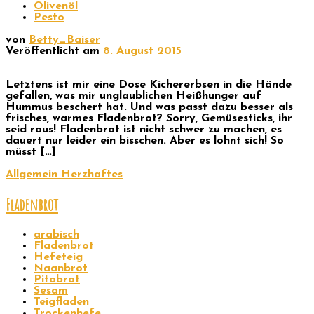
Olivenöl
Pesto
von
Betty_Baiser
Veröffentlicht am
8. August 2015
Letztens ist mir eine Dose Kichererbsen in die Hände
gefallen, was mir unglaublichen Heißhunger auf
Hummus beschert hat. Und was passt dazu besser als
frisches, warmes Fladenbrot? Sorry, Gemüsesticks, ihr
seid raus! Fladenbrot ist nicht schwer zu machen, es
dauert nur leider ein bisschen. Aber es lohnt sich! So
müsst […]
Allgemein
Herzhaftes
Fladenbrot
arabisch
Fladenbrot
Hefeteig
Naanbrot
Pitabrot
Sesam
Teigfladen
Trockenhefe