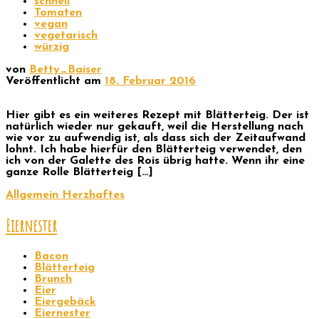
schnell
Tomaten
vegan
vegetarisch
würzig
von
Betty_Baiser
Veröffentlicht am
18. Februar 2016
Hier gibt es ein weiteres Rezept mit Blätterteig. Der ist
natürlich wieder nur gekauft, weil die Herstellung nach
wie vor zu aufwendig ist, als dass sich der Zeitaufwand
lohnt. Ich habe hierfür den Blätterteig verwendet, den
ich von der Galette des Rois übrig hatte. Wenn ihr eine
ganze Rolle Blätterteig […]
Allgemein
Herzhaftes
Eiernester
Bacon
Blätterteig
Brunch
Eier
Eiergebäck
Eiernester