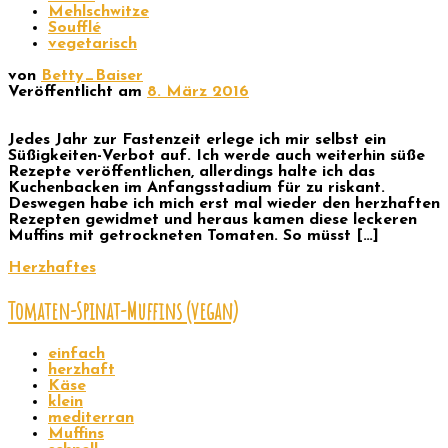
Mehlschwitze
Soufflé
vegetarisch
von
Betty_Baiser
Veröffentlicht am
8. März 2016
Jedes Jahr zur Fastenzeit erlege ich mir selbst ein
Süßigkeiten-Verbot auf. Ich werde auch weiterhin süße
Rezepte veröffentlichen, allerdings halte ich das
Kuchenbacken im Anfangsstadium für zu riskant.
Deswegen habe ich mich erst mal wieder den herzhaften
Rezepten gewidmet und heraus kamen diese leckeren
Muffins mit getrockneten Tomaten. So müsst […]
Herzhaftes
Tomaten-Spinat-Muffins (vegan)
einfach
herzhaft
Käse
klein
mediterran
Muffins