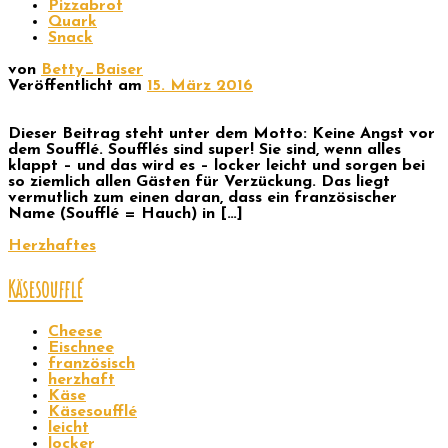
Pizzabrot
Quark
Snack
von
Betty_Baiser
Veröffentlicht am
15. März 2016
Dieser Beitrag steht unter dem Motto: Keine Angst vor
dem Soufflé. Soufflés sind super! Sie sind, wenn alles
klappt – und das wird es – locker leicht und sorgen bei
so ziemlich allen Gästen für Verzückung. Das liegt
vermutlich zum einen daran, dass ein französischer
Name (Soufflé = Hauch) in […]
Herzhaftes
Käsesoufflé
Cheese
Eischnee
französisch
herzhaft
Käse
Käsesoufflé
leicht
locker