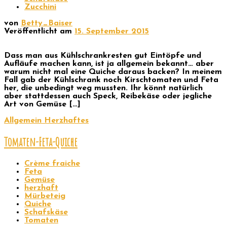
Zucchini
von
Betty_Baiser
Veröffentlicht am
15. September 2015
Dass man aus Kühlschrankresten gut Eintöpfe und
Aufläufe machen kann, ist ja allgemein bekannt… aber
warum nicht mal eine Quiche daraus backen? In meinem
Fall gab der Kühlschrank noch Kirschtomaten und Feta
her, die unbedingt weg mussten. Ihr könnt natürlich
aber stattdessen auch Speck, Reibekäse oder jegliche
Art von Gemüse […]
Allgemein
Herzhaftes
Tomaten-Feta-Quiche
Crème fraiche
Feta
Gemüse
herzhaft
Mürbeteig
Quiche
Schafskäse
Tomaten