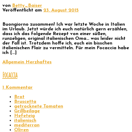
von
Betty_Baiser
Veröffentlicht am
23. August 2015
Buongiorno zusammen! Ich war letzte Woche in Italien
im Urlaub. Jetzt würde ich euch natürlich gern erzählen,
dass ich das folgende Rezept von einer süßen,
runzeligen, original italienischen Oma… was leider nicht
der Fall ist. Trotzdem hoffe ich, euch ein bisschen
italienischen Flair zu vermitteln. Für mein Focaccia habe
ich […]
Allgemein
Herzhaftes
Focaccia
1 Kommentar
Brot
Bruscetta
getrocknete Tomaten
Grillbeilage
Hefeteig
italienisch
mediterran
Oliven