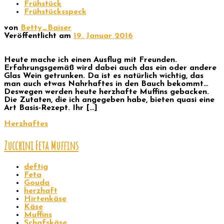
Frühstück
Frühstücksspeck
von
Betty_Baiser
Veröffentlicht am
19. Januar 2016
Heute mache ich einen Ausflug mit Freunden.
Erfahrungsgemäß wird dabei auch das ein oder andere
Glas Wein getrunken. Da ist es natürlich wichtig, das
man auch etwas Nahrhaftes in den Bauch bekommt…
Deswegen werden heute herzhafte Muffins gebacken.
Die Zutaten, die ich angegeben habe, bieten quasi eine
Art Basis-Rezept. Ihr […]
Herzhaftes
Zucchini Feta Muffins
deftig
Feta
Gouda
herzhaft
Hirtenkäse
Käse
Muffins
Schafskäse