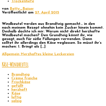
Trockenhefe
von
Betty_Baiser
Veröffentlicht am
27. April 2015
Windbeutel werden aus Brandteig gemacht… in den
nach meinem Rezept ohnehin kein Zucker hinein kommt.
Deshalb dachte ich mir: Warum nicht direkt herzhafte
Windbeutel machen? Den Grundteig könnt ihr, wie
gesagt, auch für süße Füllungen verwenden. Dann
solltet ihr allerdings den Käse weglassen. So müsst ihr’s
machen: 1. Bringt als […]
Allgemein
Herzhaftes
kleine Leckereien
Käse-Windbeutel
Brandteig
Crème fraiche
Frischkäse
gefüllt
herzhaft
Käse
luftig
salzig