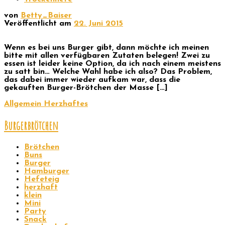
von
Betty_Baiser
Veröffentlicht am
22. Juni 2015
Wenn es bei uns Burger gibt, dann möchte ich meinen
bitte mit allen verfügbaren Zutaten belegen! Zwei zu
essen ist leider keine Option, da ich nach einem meistens
zu satt bin… Welche Wahl habe ich also? Das Problem,
das dabei immer wieder aufkam war, dass die
gekauften Burger-Brötchen der Masse […]
Allgemein
Herzhaftes
Burgerbrötchen
Brötchen
Buns
Burger
Hamburger
Hefeteig
herzhaft
klein
Mini
Party
Snack