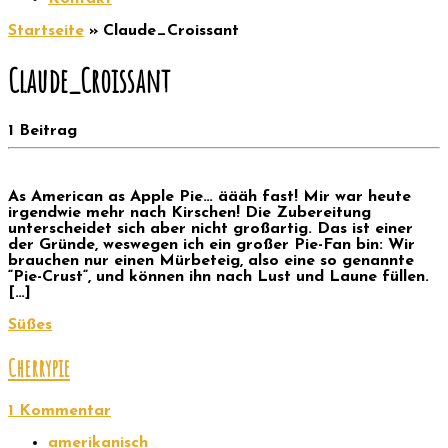
Startseite
»
Claude_Croissant
Claude_Croissant
1 Beitrag
As American as Apple Pie… äääh fast! Mir war heute
irgendwie mehr nach Kirschen! Die Zubereitung
unterscheidet sich aber nicht großartig. Das ist einer
der Gründe, weswegen ich ein großer Pie-Fan bin: Wir
brauchen nur einen Mürbeteig, also eine so genannte
“Pie-Crust“, und können ihn nach Lust und Laune füllen.
[…]
Süßes
Cherrypie
1 Kommentar
amerikanisch