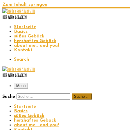
Zum Inhalt springen
hier wird gebacken
Startseite
Basics
süßes Gebäck
herzhaftes Gebäck
about me… and you!
Kontakt
Search
hier wird gebacken
Menü
Suche
Suche …
Startseite
Basics
süßes Gebäck
herzhaftes Gebäck
about me… and you!
Kontakt