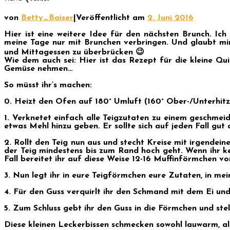
von
Betty_Baiser
|
Veröffentlicht am
2. Juni 2016
Hier ist eine weitere Idee für den nächsten Brunch. Ic
meine Tage nur mit Brunchen verbringen. Und glaubt mir:
und Mittagessen zu überbrücken 😉
Wie dem auch sei: Hier ist das Rezept für die kleine Qu
Gemüse nehmen…
So müsst ihr’s machen:
0. Heizt den Ofen auf 180° Umluft (160° Ober-/Unterhitz
1. Verknetet einfach alle Teigzutaten zu einem geschmei
etwas Mehl hinzu geben. Er sollte sich auf jeden Fall gut a
2. Rollt den Teig nun aus und stecht Kreise mit irgendein
der Teig mindestens bis zum Rand hoch geht. Wenn ihr ke
Fall bereitet ihr auf diese Weise 12-16 Muffinförmchen vo
3. Nun legt ihr in eure Teigförmchen eure Zutaten, in mei
4. Für den Guss verquirlt ihr den Schmand mit dem Ei un
5. Zum Schluss gebt ihr den Guss in die Förmchen und stell
Diese kleinen Leckerbissen schmecken sowohl lauwarm, al