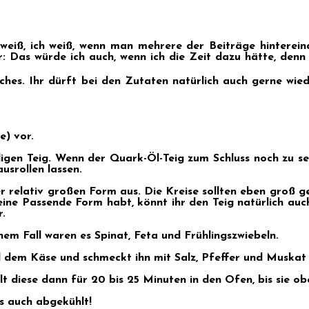
h weiß, ich weiß, wenn man mehrere der Beiträge hinterei
 Das würde ich auch, wenn ich die Zeit dazu hätte, denn 
iches. Ihr dürft bei den Zutaten natürlich auch gerne wi
e) vor.
digen Teig. Wenn der Quark-Öl-Teig zum Schluss noch zu s
usrollen lassen.
er relativ großen Form aus. Die Kreise sollten eben groß ge
ine Passende Form habt, könnt ihr den Teig natürlich auc
r.
nem Fall waren es Spinat, Feta und Frühlingszwiebeln.
d dem Käse und schmeckt ihn mit Salz, Pfeffer und Muskat
t diese dann für 20 bis 25 Minuten in den Ofen, bis sie obe
s auch abgekühlt!