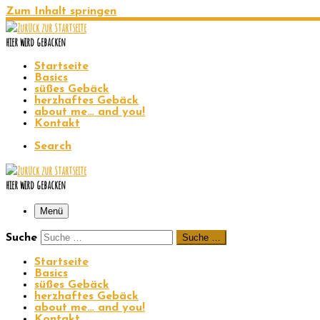
Zum Inhalt springen
hier wird gebacken
Startseite
Basics
süßes Gebäck
herzhaftes Gebäck
about me… and you!
Kontakt
Search
hier wird gebacken
Menü
Suche
Suche …
Startseite
Basics
süßes Gebäck
herzhaftes Gebäck
about me… and you!
Kontakt