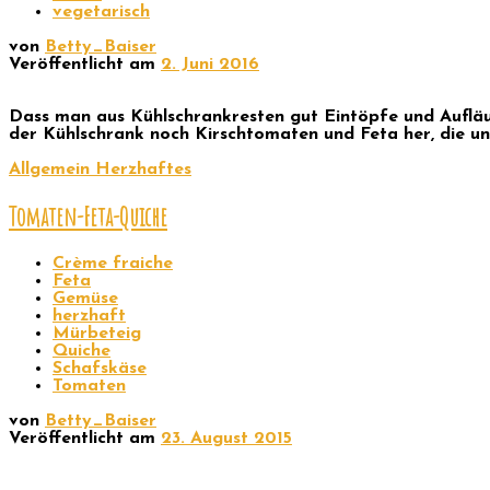
vegetarisch
von
Betty_Baiser
Veröffentlicht am
2. Juni 2016
Dass man aus Kühlschrankresten gut Eintöpfe und Aufläu
der Kühlschrank noch Kirschtomaten und Feta her, die un
Allgemein
Herzhaftes
Tomaten-Feta-Quiche
Crème fraiche
Feta
Gemüse
herzhaft
Mürbeteig
Quiche
Schafskäse
Tomaten
von
Betty_Baiser
Veröffentlicht am
23. August 2015