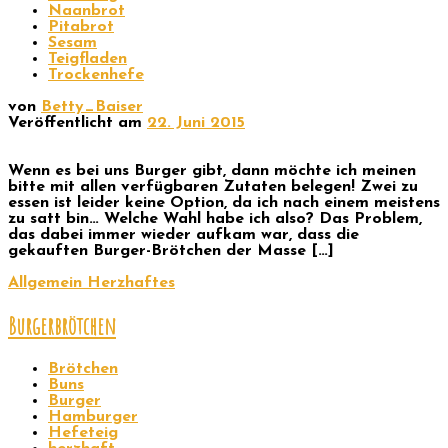
Naanbrot
Pitabrot
Sesam
Teigfladen
Trockenhefe
von
Betty_Baiser
Veröffentlicht am
22. Juni 2015
Wenn es bei uns Burger gibt, dann möchte ich meinen
bitte mit allen verfügbaren Zutaten belegen! Zwei zu
essen ist leider keine Option, da ich nach einem meistens
zu satt bin… Welche Wahl habe ich also? Das Problem,
das dabei immer wieder aufkam war, dass die
gekauften Burger-Brötchen der Masse […]
Allgemein
Herzhaftes
Burgerbrötchen
Brötchen
Buns
Burger
Hamburger
Hefeteig