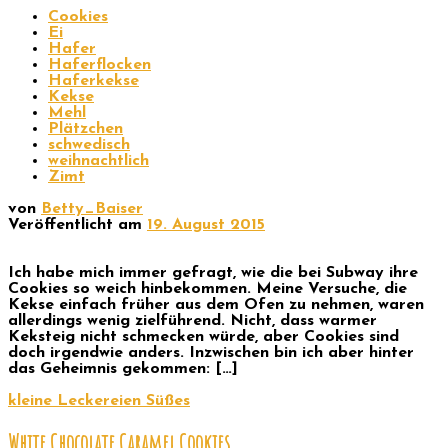
Cookies
Ei
Hafer
Haferflocken
Haferkekse
Kekse
Mehl
Plätzchen
schwedisch
weihnachtlich
Zimt
von
Betty_Baiser
Veröffentlicht am
19. August 2015
Ich habe mich immer gefragt, wie die bei Subway ihre
Cookies so weich hinbekommen. Meine Versuche, die
Kekse einfach früher aus dem Ofen zu nehmen, waren
allerdings wenig zielführend. Nicht, dass warmer
Keksteig nicht schmecken würde, aber Cookies sind
doch irgendwie anders. Inzwischen bin ich aber hinter
das Geheimnis gekommen: […]
kleine Leckereien
Süßes
White Chocolate Caramel Cookies