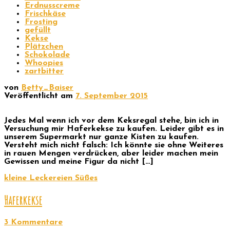
Erdnusscreme
Frischkäse
Frosting
gefüllt
Kekse
Plätzchen
Schokolade
Whoopies
zartbitter
von
Betty_Baiser
Veröffentlicht am
7. September 2015
Jedes Mal wenn ich vor dem Keksregal stehe, bin ich in
Versuchung mir Haferkekse zu kaufen. Leider gibt es in
unserem Supermarkt nur ganze Kisten zu kaufen.
Versteht mich nicht falsch: Ich könnte sie ohne Weiteres
in rauen Mengen verdrücken, aber leider machen mein
Gewissen und meine Figur da nicht […]
kleine Leckereien
Süßes
Haferkekse
3 Kommentare