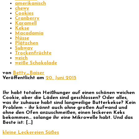
amerikanisch
chewy
Cookies
Cranberry
Karamell
Kekse
Macadamia
Nüsse
Plätzchen
Subway
Trockenfrüchte
weich
weiße Schokolade
von
Betty_Baiser
Veröffentlicht am
20. Juni 2015
Ihr habt totalen Heißhunger auf einen schönen weichen
Cookie, aber die Läden sind geschlossen? Oder alles,
was ihr zuhause habt sind langweilige Butterkekse? Kein
Problem – ihr könnt auch ohne großen Aufwand und
ohne den Ofen anzuschmeißen, einen leckeren Keks
bekommen… solange ihr eine Mikrowelle habt. Und das
Beste ist: […]
kleine Leckereien
Süßes