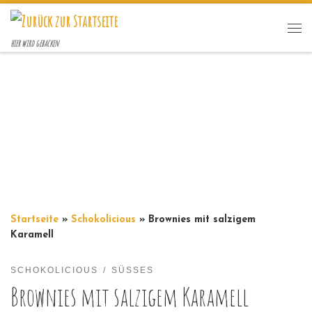
Zum Inhalt springen
Me
hier wird gebacken
Startseite
»
Schokolicious
»
Brownies mit salzigem
Karamell
SCHOKOLICIOUS
SÜSSES
Brownies mit salzigem Karamell