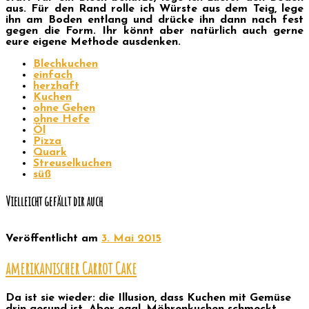
aus. Für den Rand rolle ich Würste aus dem Teig, lege
ihn am Boden entlang und drücke ihn dann nach fest
gegen die Form. Ihr könnt aber natürlich auch gerne
eure eigene Methode ausdenken.
Blechkuchen
einfach
herzhaft
Kuchen
ohne Gehen
ohne Hefe
Öl
Pizza
Quark
Streuselkuchen
süß
Vielleicht gefällt dir auch
Veröffentlicht am
3. Mai 2015
amerikanischer Carrot Cake
Da ist sie wieder: die Illusion, dass Kuchen mit Gemüse