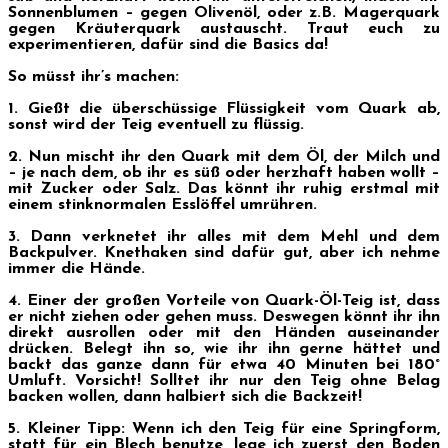
Sonnenblumen – gegen Olivenöl, oder z.B. Magerquark
gegen Kräuterquark austauscht. Traut euch zu
experimentieren, dafür sind die Basics da!
So müsst ihr’s machen:
1. Gießt die überschüssige Flüssigkeit vom Quark ab,
sonst wird der Teig eventuell zu flüssig.
2. Nun mischt ihr den Quark mit dem Öl, der Milch und
– je nach dem, ob ihr es süß oder herzhaft haben wollt –
mit Zucker oder Salz. Das könnt ihr ruhig erstmal mit
einem stinknormalen Esslöffel umrühren.
3. Dann verknetet ihr alles mit dem Mehl und dem
Backpulver. Knethaken sind dafür gut, aber ich nehme
immer die Hände.
4. Einer der großen Vorteile von Quark-Öl-Teig ist, dass
er nicht ziehen oder gehen muss. Deswegen könnt ihr ihn
direkt ausrollen oder mit den Händen auseinander
drücken. Belegt ihn so, wie ihr ihn gerne hättet und
backt das ganze dann für etwa 40 Minuten bei 180°
Umluft. Vorsicht! Solltet ihr nur den Teig ohne Belag
backen wollen, dann halbiert sich die Backzeit!
5. Kleiner Tipp: Wenn ich den Teig für eine Springform,
statt für ein Blech benutze, lege ich zuerst den Boden