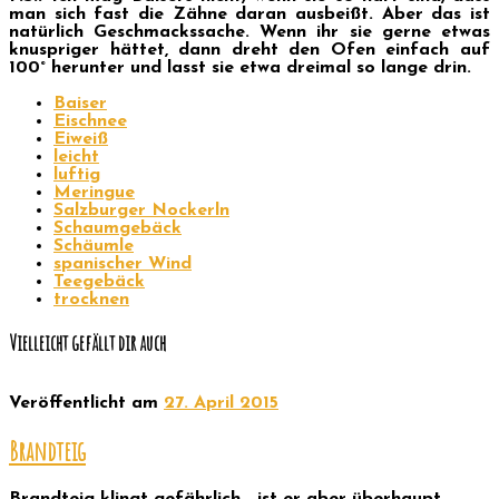
man sich fast die Zähne daran ausbeißt. Aber das ist
natürlich Geschmackssache. Wenn ihr sie gerne etwas
knuspriger hättet, dann dreht den Ofen einfach auf
100° herunter und lasst sie etwa dreimal so lange drin.
Baiser
Eischnee
Eiweiß
leicht
luftig
Meringue
Salzburger Nockerln
Schaumgebäck
Schäumle
spanischer Wind
Teegebäck
trocknen
Vielleicht gefällt dir auch
Veröffentlicht am
27. April 2015
Brandteig