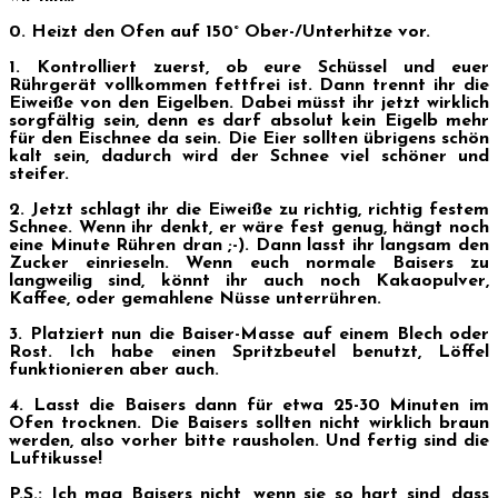
0. Heizt den Ofen auf 150° Ober-/Unterhitze vor.
1. Kontrolliert zuerst, ob eure Schüssel und euer
Rührgerät vollkommen fettfrei ist. Dann trennt ihr die
Eiweiße von den Eigelben. Dabei müsst ihr jetzt wirklich
sorgfältig sein, denn es darf absolut kein Eigelb mehr
für den Eischnee da sein. Die Eier sollten übrigens schön
kalt sein, dadurch wird der Schnee viel schöner und
steifer.
2. Jetzt schlagt ihr die Eiweiße zu richtig, richtig festem
Schnee. Wenn ihr denkt, er wäre fest genug, hängt noch
eine Minute Rühren dran ;-). Dann lasst ihr langsam den
Zucker einrieseln. Wenn euch normale Baisers zu
langweilig sind, könnt ihr auch noch Kakaopulver,
Kaffee, oder gemahlene Nüsse unterrühren.
3. Platziert nun die Baiser-Masse auf einem Blech oder
Rost. Ich habe einen Spritzbeutel benutzt, Löffel
funktionieren aber auch.
4. Lasst die Baisers dann für etwa 25-30 Minuten im
Ofen trocknen. Die Baisers sollten nicht wirklich braun
werden, also vorher bitte rausholen. Und fertig sind die
Luftikusse!
P.S.: Ich mag Baisers nicht, wenn sie so hart sind, dass