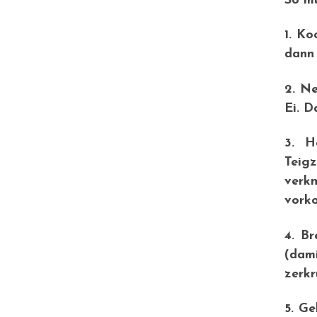
So mü
1. Ko
dann 
2. N
Ei. D
3. H
Teig
verk
vorko
4. B
(dam
zerkr
5. Ge