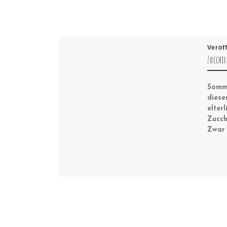
Veröf
Zucchi
Somme
diese
elter
Zucch
Zwar 