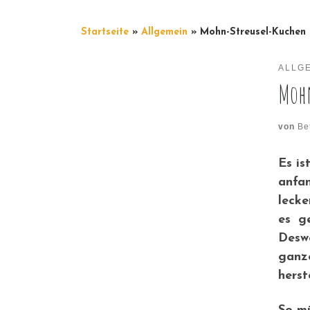
Startseite
»
Allgemein
»
Mohn-Streusel-Kuchen
ALLG
Moh
von
Be
Es is
anfan
lecke
es g
Desw
ganz
herst