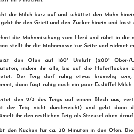
sst ihr’s machen:
cht die Milch kurz auf und schüttet den Mohn hinei
gebt ihr den Grieß und den Zucker hinein und lasst 
ehmt die Mohnmischung vom Herd und rührt in die n
ann stellt ihr die Mohnmasse zur Seite und widmet e
eizt den Ofen auf 180° Umluft (200° Ober-/Un
zutaten, indem ihr alle, bis auf die Haferflocke
netet. Der Teig darf ruhig etwas krümelig sein
mmt, dann fügt ruhig noch ein paar Esslöffel Milch 
reitet den 2/3 des Teigs auf einem Blech aus, ver
it der Teig nicht durchweicht) und gebt dann d
ümelt ihr den restlichen Teig als Streusel oben drauf
bt den Kuchen für ca. 30 Minuten in den Ofen. Die 