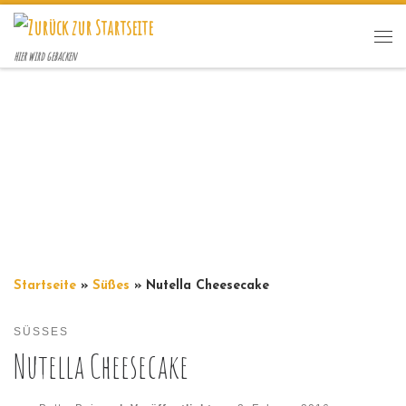
Zum Inhalt springen
Me
hier wird gebacken
Startseite
»
Süßes
»
Nutella Cheesecake
SÜSSES
Nutella Cheesecake